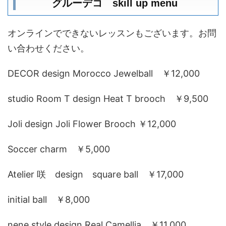
グルーデコ skill up menu
オンラインでできないレッスンもございます。お問
い合わせください。
DECOR design Morocco Jewelball ￥12,000
studio Room T design Heat T brooch ￥9,500
Joli design Joli Flower Brooch ￥12,000
Soccer charm ￥5,000
Atelier 咲 design square ball ￥17,000
initial ball ￥8,000
nene style design Real Camellia ￥11,000